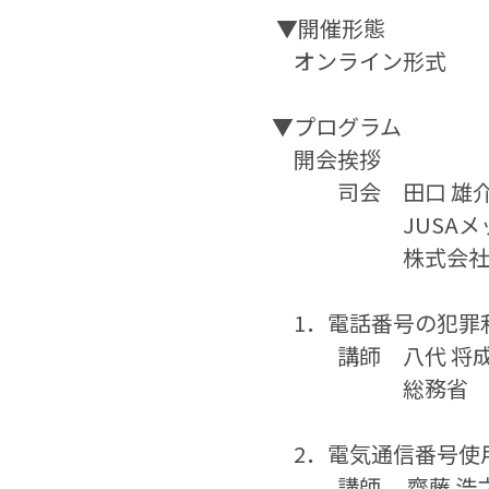
 ▼開催形態
　オンライン形式
​▼プログラム
　開会挨拶
　　　司会　田口 雄介
　　　　　　JUSA
　　　　　　株式会
​​​　1．電話番号の
　　　講師　八代 将成
　　　　　　総務省
​​　2．電気通信番
　　　講師　 齊藤 浩之