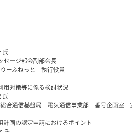
 氏
メッセージ部会副部会長
社りーふねっと　執行役員
犯罪利用対策等に係る検討状況
 氏
　総合通信基盤局　電気通信事業部　番号企画室　
号使用計画の認定申請におけるポイント
 氏