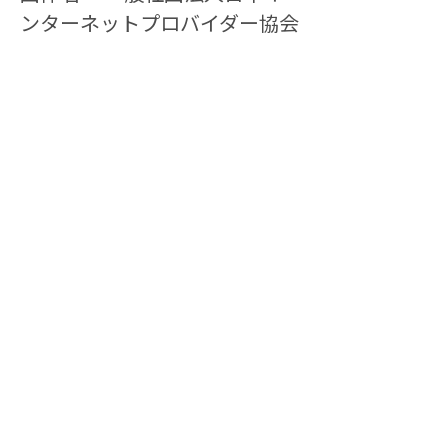
ンターネットプロバイダー協会
（JAIPA）
ウェブサイト：
https://jaipa.or.jp/
代表者： 会長　久保　真
設　立： 1997年
所在地： 東京都渋谷区代々木
1-36-1 オダカビル6F
＜一般社団法人日本インターネットプロバイ
ダー協会（JAIPA）ロゴ＞